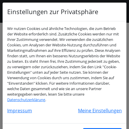
Einstellungen zur Privatsphäre
Wir nutzen Cookies und ähnliche Technologien, die zum Betrieb
Buchungskalender
der Website erforderlich sind. Zusätzliche Cookies werden nur mit
Ihrer Zustimmung verwendet. Wir verwenden die zusätzlichen
Cookies, um Analysen der Website-Nutzung durchzuführen und
Dezember
>
Marketingmaßnahmen auf ihre Effizienz zu prüfen. Diese Analysen
2024
finden statt, um Ihnen ein besseres Nutzungserlebnis der Website
zu bieten. Es steht Ihnen frei, Ihre Zustimmung jederzeit zu geben,
Mo
Di
Mi
Do
Fr
Sa
So
zu verweigern oder zurückzuziehen, indem Sie den Link "Cookie-
Einstellungen" unten auf jeder Seite nutzen. Sie können der
01
Verwendung von Cookies durch uns zustimmen, indem Sie auf
02
03
04
05
06
07
08
"Einverstanden" klicken. Für weitere Informationen darüber,
welche Daten gesammelt und wie sie an unsere Partner
09
10
11
12
13
14
15
weitergegeben werden, lesen Sie bitte unsere
16
17
18
19
20
21
22
Datenschutzerklärung
.
23
24
25
26
27
28
29
Impressum
Meine Einstellungen
30
31